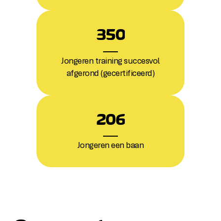
3
5
0
Jongeren training succesvol
afgerond (gecertificeerd)
2
0
6
Jongeren een baan