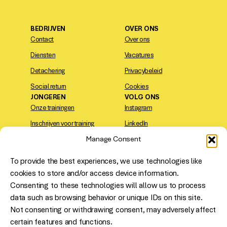
BEDRIJVEN
OVER ONS
Contact
Over ons
Diensten
Vacatures
Detachering
Privacybeleid
Social return
Cookies
JONGEREN
VOLG ONS
Onze trainingen
Instagram
Inschrijven voor training
LinkedIn
Manage Consent
Contact
TikTok
To provide the best experiences, we use technologies like
VIND ONS
cookies to store and/or access device information.
Den Haag
: Saturnusstraat 14,
Consenting to these technologies will allow us to process
2516 AH
data such as browsing behavior or unique IDs on this site.
Rotterdam
: Westblaak 5, 3012
Not consenting or withdrawing consent, may adversely affect
KC
certain features and functions.
Erkende sociale