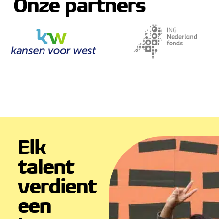
Onze partners
Elk
talent
verdient
een