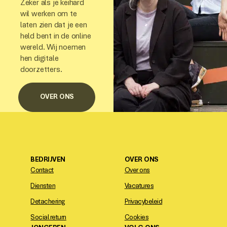
Zeker als je keihard
wil werken om te
laten zien dat je een
held bent in de online
wereld. Wij noemen
hen digitale
doorzetters.
OVER ONS
BEDRIJVEN
OVER ONS
Contact
Over ons
Diensten
Vacatures
Detachering
Privacybeleid
Social return
Cookies