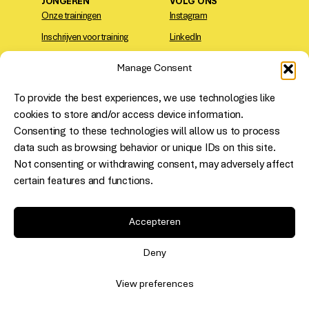
JONGEREN
VOLG ONS
Onze trainingen
Instagram
Inschrijven voor training
LinkedIn
Contact
TikTok
Manage Consent
VIND ONS
To provide the best experiences, we use technologies like
Den Haag
: Saturnusstraat 14,
cookies to store and/or access device information.
2516 AH
Consenting to these technologies will allow us to process
Rotterdam
: Westblaak 5, 3012
data such as browsing behavior or unique IDs on this site.
KC
Not consenting or withdrawing consent, may adversely affect
Erkende sociale
certain features and functions.
Utrecht
: Niasstraat 1, 3531 WR
onderneming – uw
Meld je aan voor onze
partner in SROI.
nieuwsbrief!
Accepteren
Deny
IK SCHRIJF ME IN!
View preferences