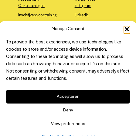
Onze trainingen
Instagram
Inschrijven voor training
LinkedIn
Contact
TikTok
Manage Consent
VIND ONS
To provide the best experiences, we use technologies like
Den Haag
: Saturnusstraat 14,
cookies to store and/or access device information.
2516 AH
Consenting to these technologies will allow us to process
Rotterdam
: Westblaak 5, 3012
data such as browsing behavior or unique IDs on this site.
KC
Not consenting or withdrawing consent, may adversely affect
Erkende sociale
certain features and functions.
Utrecht
: Niasstraat 1, 3531 WR
onderneming – uw
Meld je aan voor onze
partner in SROI.
nieuwsbrief!
Accepteren
Deny
IK SCHRIJF ME IN!
View preferences