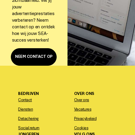
zichtbaarheid. Wil jij
jouw
advertentieprestaties
verbeteren? Neem
contact op en ontdek
hoe wij jouw SEA-
succes versterken!
NEEM CONTACT OP
BEDRIJVEN
OVER ONS
Contact
Over ons
Diensten
Vacatures
Detachering
Privacybeleid
Social return
Cookies
JONGEREN
VOLG ONS