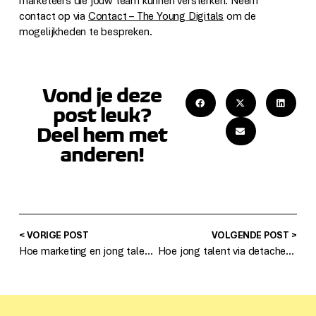
marketeers die jouw team kunnen versterken. Neem
contact op via
Contact – The Young Digitals
om de
mogelijkheden te bespreken.
Vond je deze
post leuk?
Deel hem met
anderen!
< VORIGE POST
VOLGENDE POST >
Hoe marketing en jong talent samen impact maken bij Bazalt Groep
Hoe jong talent via detachering direct impact maakt: het verhaal van Tessa bij APG