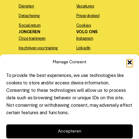
Diensten
Vacatures
Detachering
Privacybeleid
Social return
Cookies
JONGEREN
VOLG ONS
Onze trainingen
Instagram
Inschrijven voor training
LinkedIn
Contact
TikTok
Manage Consent
VIND ONS
To provide the best experiences, we use technologies like
Den Haag
: Saturnusstraat 14,
cookies to store and/or access device information.
2516 AH
Consenting to these technologies will allow us to process
Rotterdam
: Westblaak 5, 3012
data such as browsing behavior or unique IDs on this site.
KC
Not consenting or withdrawing consent, may adversely affect
Erkende sociale
certain features and functions.
Utrecht
: Niasstraat 1, 3531 WR
onderneming – uw
Meld je aan voor onze
partner in SROI.
nieuwsbrief!
Accepteren