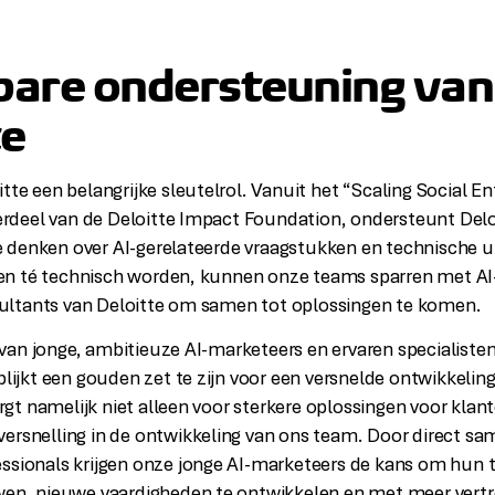
are ondersteuning van
te
tte een belangrijke sleutelrol. Vanuit het
“Scaling Social En
deel van de Deloitte Impact Foundation, ondersteunt Deloi
 denken over AI-gerelateerde vraagstukken en technische u
n té technisch worden, kunnen onze teams sparren met AI
ltants van Deloitte om samen tot oplossingen te komen.
an jonge, ambitieuze AI-marketeers en ervaren specialisten
blijkt een gouden zet te zijn voor een versnelde ontwikkelin
t namelijk niet alleen voor sterkere oplossingen voor klan
ersnelling in de ontwikkeling van ons team. Door direct s
ssionals krijgen onze jonge AI-marketeers de kans om hun 
uwen, nieuwe vaardigheden te ontwikkelen en met meer ver