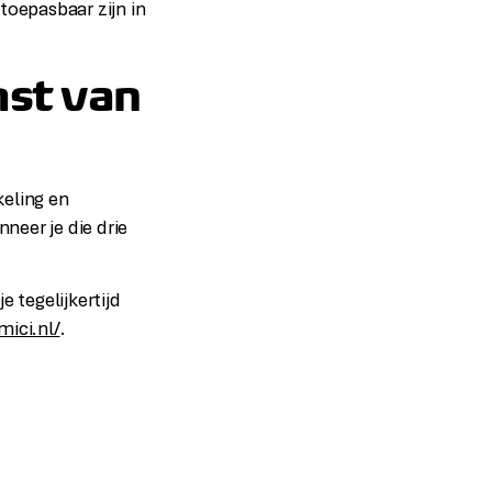
toepasbaar zijn in
st van
keling en
neer je die drie
 tegelijkertijd
mici.nl/
.