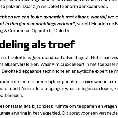
te pakken. Daar zijn we Deloitte enorm dankbaar voor.
hebben we een leuke dynamiek met elkaar, waarbij we e
et is dus geen eenrichtingsverkeer”
, vertelt Maarten de B
g & Commerce Operate bij Deloitte.
eling als troef
et Deloitte is geen standaard adviestraject. Het is een wi
s elkaar versterken. Waar Aimici excelleert in het toepasse
 Deloitte diepgaande technische en analytische expertise m
komen de teams samen tijdens gerichte sessies waarin actu
ooraf deelt Aimici de uitdagingen waar ze tegenaan lopen, z
oorbereiden.
ies ontstaat iets bijzonders; ruimte om te sparren en vragen 
ange ervaring in het vakgebied. Dit zorgt voor een versnelde