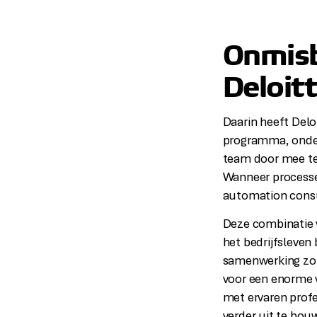
Onmisb
Deloit
Daarin heeft Deloi
programma, onder
team door mee te
Wanneer processe
automation consu
Deze combinatie v
het bedrijfsleven 
samenwerking zorg
voor een enorme v
met ervaren profe
verder uit te bo