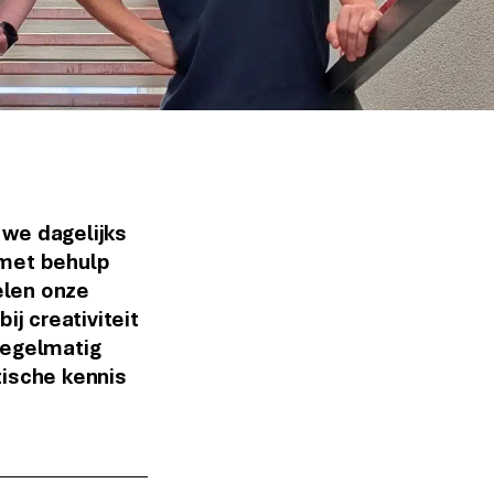
 we dagelijks
 met behulp
elen onze
j creativiteit
regelmatig
tische kennis