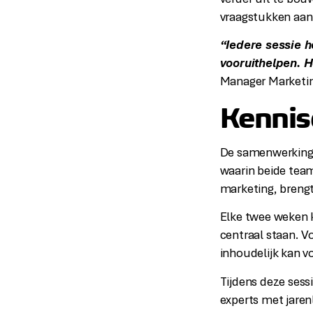
vraagstukken aan 
“Iedere sessie 
vooruithelpen. H
Manager Marketin
Kennisd
De samenwerking m
waarin beide team
marketing, brengt
Elke twee weken 
centraal staan. V
inhoudelijk kan v
Tijdens deze sess
experts met jarenl