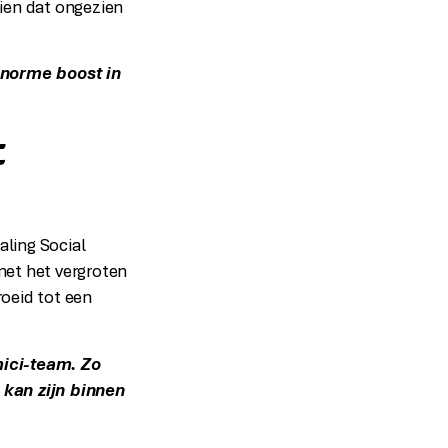
zien dat ongezien
enorme boost in
t
ling Social
et het vergroten
oeid tot een
mici-team. Zo
 kan zijn binnen