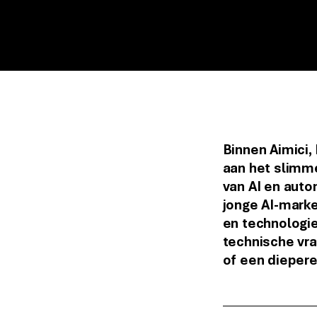
Binnen Aimici,
aan het slimm
van AI en auto
jonge AI-marke
en technologi
technische vr
of een diepere