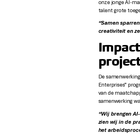
onze jonge AI-mark
talent grote toeg
“Samen sparren 
creativiteit en 
Impact
projec
De samenwerking i
Enterprises” pro
van de maatchappe
samenwerking waar
“Wij brengen AI-
zien wij in de p
het arbeidsproc