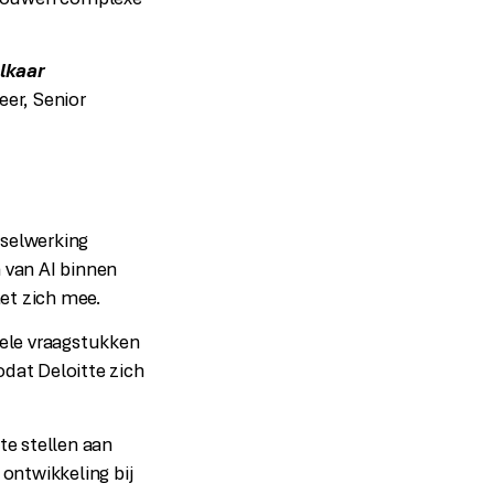
lkaar
eer, Senior
sselwerking
n van AI binnen
et zich mee.
ele vraagstukken
odat Deloitte zich
te stellen aan
 ontwikkeling bij