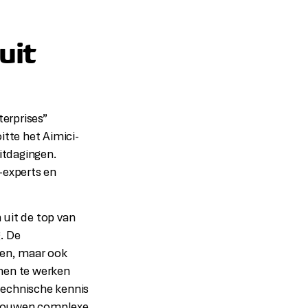
uit
terprises”
tte het Aimici-
itdagingen.
-experts en
 uit de top van
g. De
ten, maar ook
amen te werken
technische kennis
trouwen complexe