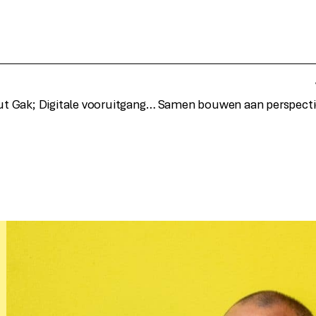
Klantcase Instituut Gak; Digitale vooruitgang met onze young digitals