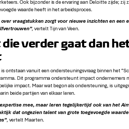
eteers. Ook bijzonder is de ervaring aan Deloitte zijde; zij 
evoegde waarde heeft in het arbeidsproces.
over vraagstukken zorgt voor nieuwe inzichten en een 
zelfvertrouwen”
, vertelt Tijn van Veen.
 die verder gaat dan he
t
s ontstaan vanuit een ondersteuningsvraag binnen het “Sca
gramma. Dit programma ondersteunt impact ondernemers m
lijke impact. Maar wat begon als ondersteuning, is uitgegr
in beide partijen van elkaar leren.
expertise mee, maar leren tegelijkertijd ook van het Ai
raktijk dat ongezien talent van grote toegevoegde waarde
es”
, vertelt Maarten.