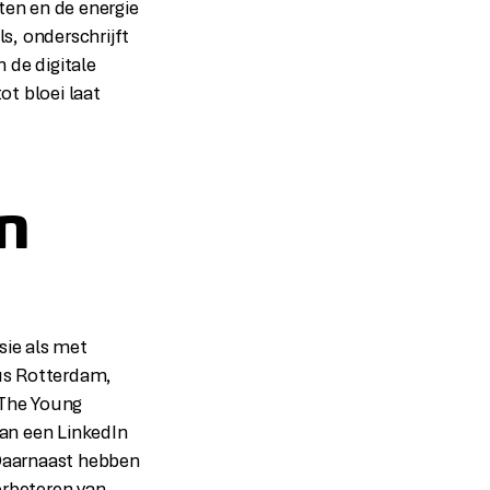
hten en de energie
s, onderschrijft
 de digitale
ot bloei laat
n
sie als met
us Rotterdam,
 The Young
an een LinkedIn
Daarnaast hebben