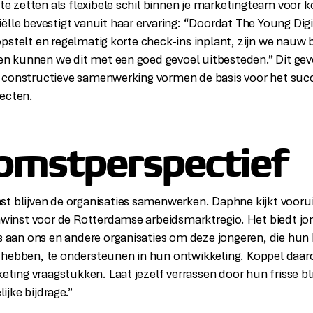
 te zetten als flexibele schil binnen je marketingteam voor k
ëlle bevestigt vanuit haar ervaring: “Doordat The Young Dig
pstelt en regelmatig korte check-ins inplant, zijn we nauw 
 kunnen we dit met een goed gevoel uitbesteden.” Dit gev
 constructieve samenwerking vormen de basis voor het suc
ecten.
omstperspectief
t blijven de organisaties samenwerken. Daphne kijkt vooru
anwinst voor de Rotterdamse arbeidsmarktregio. Het biedt j
is aan ons en andere organisaties om deze jongeren, die hun 
 hebben, te ondersteunen in hun ontwikkeling. Koppel daa
keting vraagstukken. Laat jezelf verrassen door hun frisse bli
jke bijdrage.”