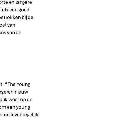
orte en langere
itals een goed
betrokken bij de
oel van
ces van de
it: “The Young
ongeren nieuw
blik weer op de
rom een young
k en lever tegelijk