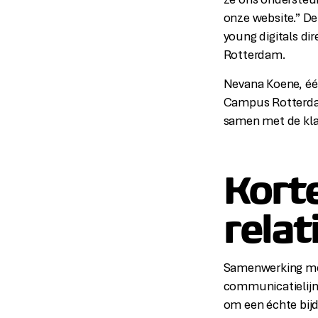
ze ons ondersteun
onze website.” De
young digitals di
Rotterdam.
Nevana Koene, één
Campus Rotterda
samen met de klan
Kort
relat
Samenwerking met
communicatielijne
om een échte bijd