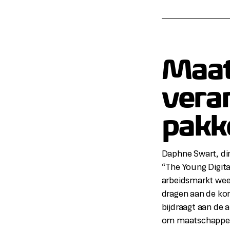
Maat
vera
pakk
Daphne Swart, di
“The Young Digita
arbeidsmarkt wee
dragen aan de kom
bijdraagt aan de 
om maatschappeli