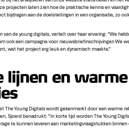
d bij het analyseren van onze website statistieken en het v
ze projecten laten zien hoe de praktische kennis en vaardi
rect bijdragen aan de doelstellingen in een organisatie, zo 
 van de young digitals, vertelt over haar ervaring: “We hebb
m ook een campagne voor nieuwsbriefinschrijvingen We w
t, wat het project erg leuk en dynamisch maakte.”
e lijnen en warme
ies
 The Young Digitals wordt gekenmerkt door een warme rela
n. Sjoerd benadrukt: “In korte tijd worden The Young Digit
rage te kunnen leveren aan marketingvraagstukken binnen o