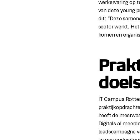
werkervaring op te
van deze young pr
dit: “Deze samenw
sector werkt. Het 
komen en organis
Prakt
doels
IT Campus Rotter
praktijkopdracht
heeft de meerwaa
Digitals al meerd
leadscampagne vo