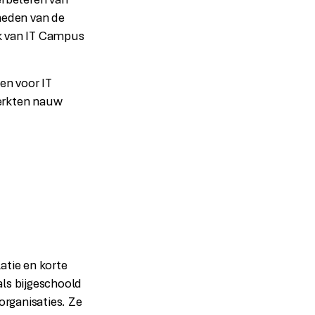
erbeteren van
gheden van de
ook van IT Campus
en voor IT
erkten nauw
tie en korte
als bijgeschoold
rganisaties. Ze