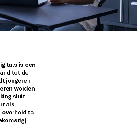
itals is een
and tot de
dt jongeren
geren worden
ing sluit
rt als
 overheid te
oekomstig)