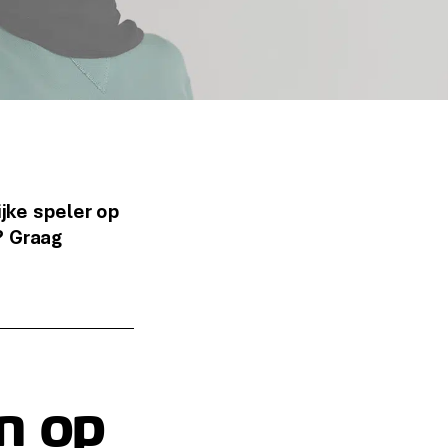
ijke speler op
? Graag
n op