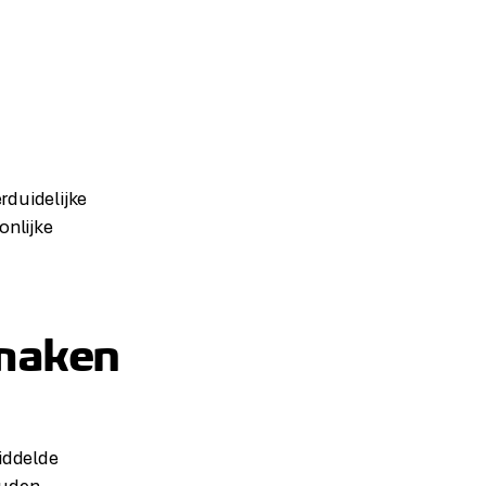
rduidelijke
onlijke
 maken
iddelde