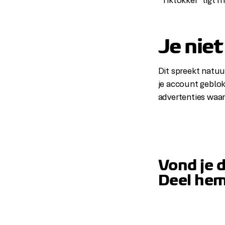
“Tiktokker” ligt 
Je niet
Dit spreekt natuur
je account geblok
advertenties waari
Vond je 
Deel hem