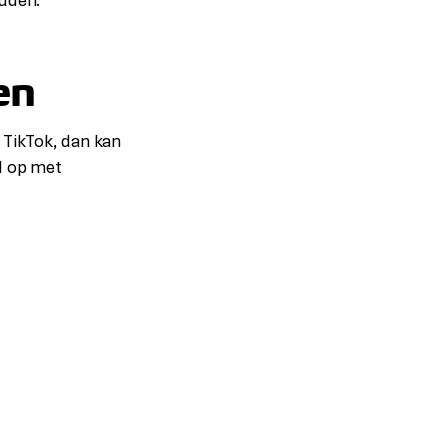
ouden.
en
n TikTok, dan kan
d op met