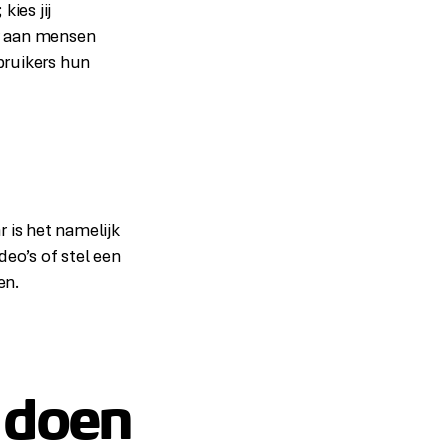
ies jij
er aan mensen
ebruikers hun
 is het namelijk
eo’s of stel een
en.
 doen