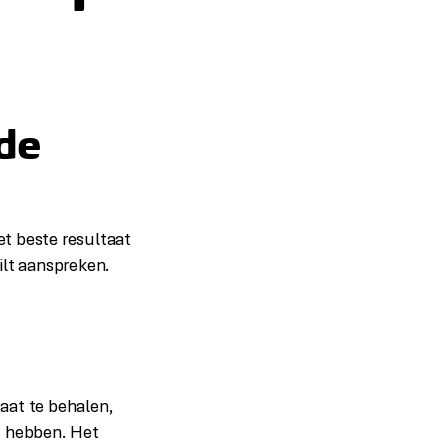
 de
t beste resultaat
ilt aanspreken.
taat te behalen,
t hebben. Het